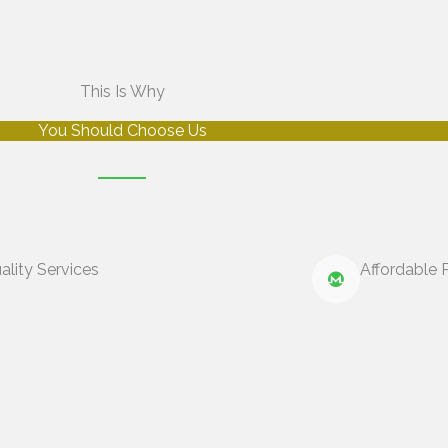
This Is Why
You Should Choose Us
ality Services
Affordable P