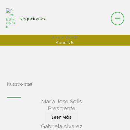
Ir
al
NegociosTax
contenido
A Few Words
About Us
Nuestro staff
Maria Jose Solis
Presidente
Leer Más
Gabriela Alvarez